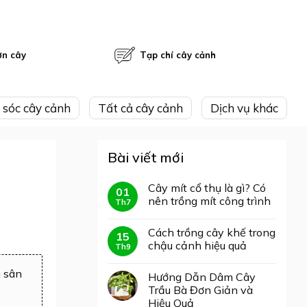
ờn cây
Tạp chí cây cảnh
 sóc cây cảnh
Tất cả cây cảnh
Dịch vụ khác
Bài viết mới
Cây mít cổ thụ là gì? Có
01
nên trồng mít công trình
Th7
Cách trồng cây khế trong
15
chậu cảnh hiệu quả
Th9
h sân
Hướng Dẫn Dâm Cây
Trầu Bà Đơn Giản và
Hiệu Quả