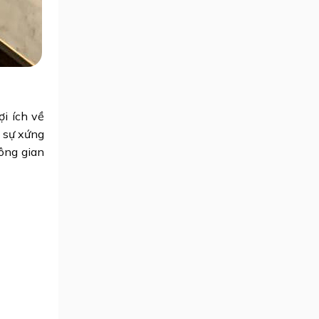
i ích về
 sự xứng
ông gian