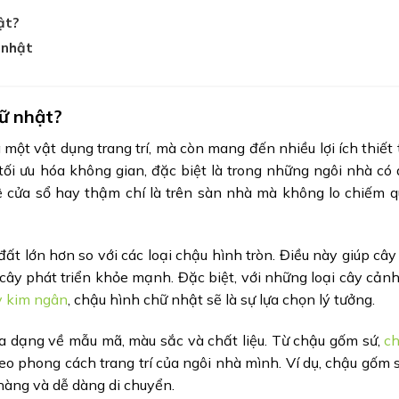
ật?
 nhật
hữ nhật?
ột vật dụng trang trí, mà còn mang đến nhiều lợi ích thiết
tối ưu hóa không gian, đặc biệt là trong những ngôi nhà có 
ệ cửa sổ hay thậm chí là trên sàn nhà mà không lo chiếm q
ất lớn hơn so với các loại chậu hình tròn. Điều này giúp câ
 cây phát triển khỏe mạnh. Đặc biệt, với những loại cây cản
y kim ngân
, chậu hình chữ nhật sẽ là sự lựa chọn lý tưởng.
a dạng về mẫu mã, màu sắc và chất liệu. Từ chậu gốm sứ,
c
o phong cách trang trí của ngôi nhà mình. Ví dụ, chậu gốm 
nhàng và dễ dàng di chuyển.