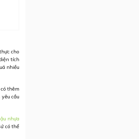
 thực cho
diện tích
uá nhiều
y có thêm
h yêu cầu
hậu nhựa
sứ có thể