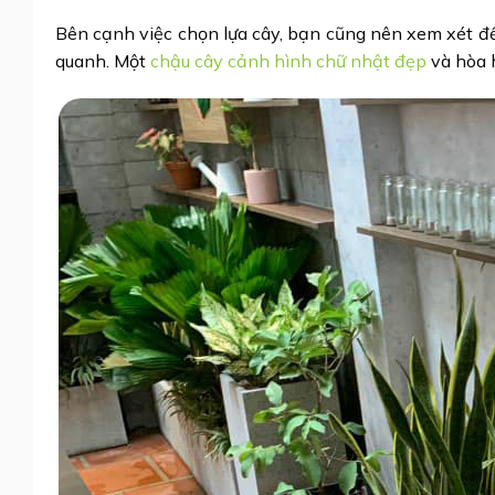
Bên cạnh việc chọn lựa cây, bạn cũng nên xem xét đ
quanh. Một
chậu cây cảnh hình chữ nhật đẹp
và hòa 