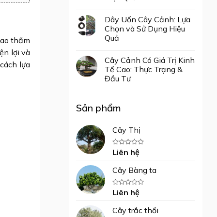
Dây Uốn Cây Cảnh: Lựa
Chọn và Sử Dụng Hiệu
Quả
 cao thẩm
ện lợi và
Cây Cảnh Có Giá Trị Kinh
 cách lựa
Tế Cao: Thực Trạng &
Đầu Tư
Sản phẩm
Cây Thị
Liên hệ
Được
xếp
hạng
Cây Bàng ta
0
5
sao
Liên hệ
Được
xếp
hạng
Cây trắc thối
0