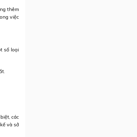
àng thêm
rong việc
t số loại
ất.
biệt, các
kế và sở