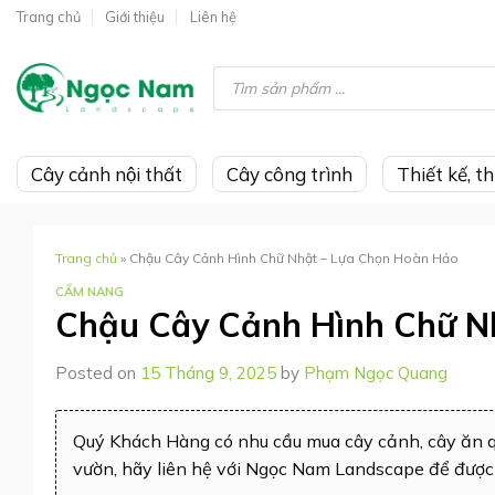
Skip
Trang chủ
Giới thiệu
Liên hệ
to
content
Tìm
kiếm
sản
phẩm
Cây cảnh nội thất
Cây công trình
Thiết kế, t
Trang chủ
»
Chậu Cây Cảnh Hình Chữ Nhật – Lựa Chọn Hoàn Hảo
CẨM NANG
Chậu Cây Cảnh Hình Chữ N
Posted on
15 Tháng 9, 2025
by
Phạm Ngọc Quang
Quý Khách Hàng có nhu cầu mua cây cảnh, cây ăn quả
vườn, hãy liên hệ với Ngọc Nam Landscape để được 