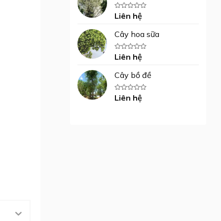
5
sao
Liên hệ
Được
xếp
hạng
Cây hoa sữa
0
5
sao
Liên hệ
Được
xếp
hạng
Cây bồ đề
0
5
sao
Liên hệ
Được
xếp
hạng
0
5
sao