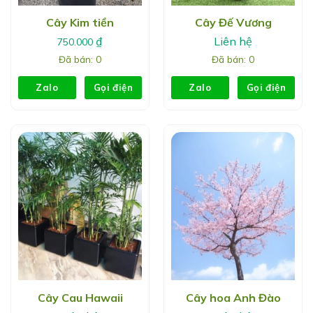
Cây Kim tiền
Cây Đế Vương
₫
Liên hệ
750.000
Đã bán: 0
Đã bán: 0
Zalo
Gọi điện
Zalo
Gọi điện
Cây Cau Hawaii
Cây hoa Anh Đào