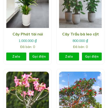
Cây Phát tài núi
Cây Trầu bà leo cột
₫
₫
1.000.000
800.000
Đã bán: 0
Đã bán: 0
Zalo
Gọi điện
Zalo
Gọi điện