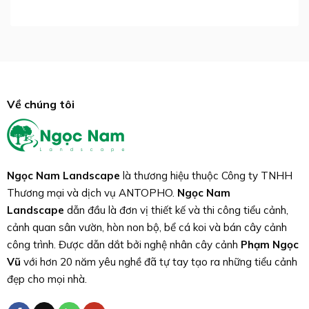
0
5
sao
Về chúng tôi
Ngọc Nam Landscape
là thương hiệu thuộc Công ty TNHH
Thương mại và dịch vụ ANTOPHO.
Ngọc Nam
Landscape
dẫn đầu là đơn vị thiết kế và thi công tiểu cảnh,
cảnh quan sân vườn, hòn non bộ, bể cá koi và bán cây cảnh
công trình. Được dẫn dắt bởi nghệ nhân cây cảnh
Phạm Ngọc
Vũ
với hơn 20 năm yêu nghề đã tự tay tạo ra những tiểu cảnh
đẹp cho mọi nhà.