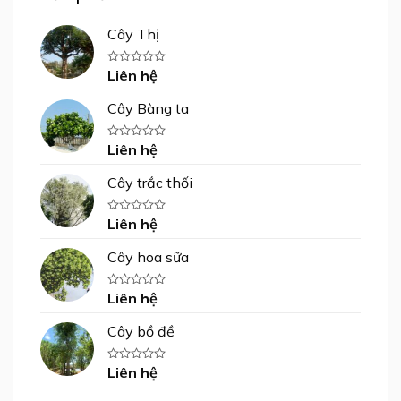
Cây Thị
Liên hệ
Được
xếp
hạng
Cây Bàng ta
0
5
sao
Liên hệ
Được
xếp
hạng
Cây trắc thối
0
5
sao
Liên hệ
Được
xếp
hạng
Cây hoa sữa
0
5
sao
Liên hệ
Được
xếp
hạng
Cây bồ đề
0
5
sao
Liên hệ
Được
xếp
hạng