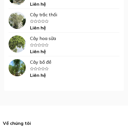
sao
Liên hệ
Được
xếp
hạng
Cây trắc thối
0
5
sao
Liên hệ
Được
xếp
hạng
Cây hoa sữa
0
5
sao
Liên hệ
Được
xếp
hạng
Cây bồ đề
0
5
sao
Liên hệ
Được
xếp
hạng
0
5
sao
Về chúng tôi