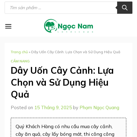
Skip
Tìm
kiếm
to
sản
phẩm
content
Trang chủ
»
Dây Uốn Cây Cảnh: Lựa Chọn và Sử Dụng Hiệu Quả
CẨM NANG
Dây Uốn Cây Cảnh: Lựa
Chọn và Sử Dụng Hiệu
Quả
Posted on
15 Tháng 9, 2025
by
Phạm Ngọc Quang
Quý Khách Hàng có nhu cầu mua cây cảnh,
cây ăn quả, cây lấy bóng mát, thi công công