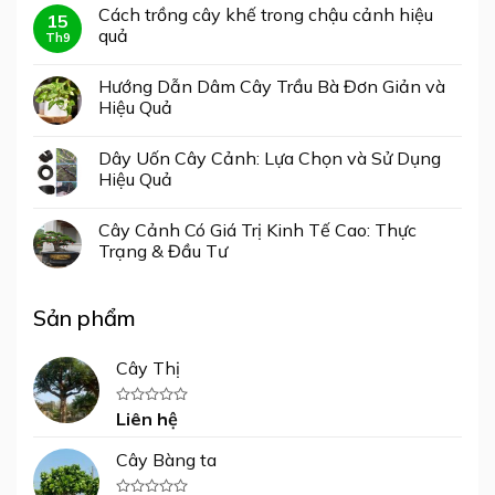
Cách trồng cây khế trong chậu cảnh hiệu
15
quả
Th9
Hướng Dẫn Dâm Cây Trầu Bà Đơn Giản và
Hiệu Quả
Dây Uốn Cây Cảnh: Lựa Chọn và Sử Dụng
Hiệu Quả
Cây Cảnh Có Giá Trị Kinh Tế Cao: Thực
Trạng & Đầu Tư
Sản phẩm
Cây Thị
Liên hệ
Được
xếp
hạng
Cây Bàng ta
0
5