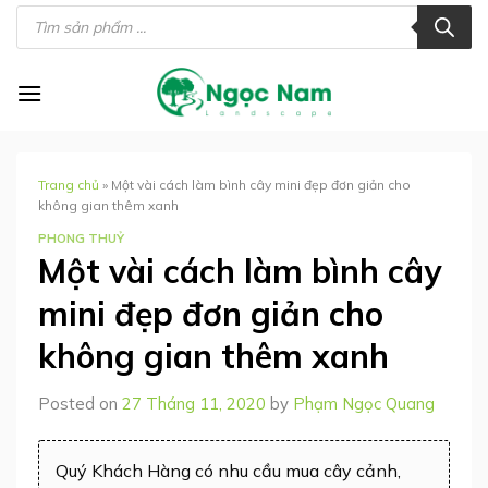
Skip
Tìm
kiếm
to
sản
phẩm
content
Trang chủ
»
Một vài cách làm bình cây mini đẹp đơn giản cho
không gian thêm xanh
PHONG THUỶ
Một vài cách làm bình cây
mini đẹp đơn giản cho
không gian thêm xanh
Posted on
27 Tháng 11, 2020
by
Phạm Ngọc Quang
Quý Khách Hàng có nhu cầu mua cây cảnh,