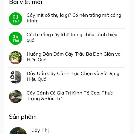
Bài viết mới
Cây mít cổ thụ là gì? Có nên trồng mít công
01
trình
Th7
Cách trồng cây khế trong chậu cảnh hiệu
15
quả
Th9
Hướng Dẫn Dâm Cây Trầu Bà Đơn Giản và
Hiệu Quả
Dây Uốn Cây Cảnh: Lựa Chọn và Sử Dụng
Hiệu Quả
Cây Cảnh Có Giá Trị Kinh Tế Cao: Thực
Trạng & Đầu Tư
Sản phẩm
Cây Thị