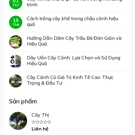
01
trình
Th7
Cách trồng cây khế trong chậu cảnh hiệu
15
quả
Th9
Hướng Dẫn Dâm Cây Trầu Bà Đơn Giản và
Hiệu Quả
Dây Uốn Cây Cảnh: Lựa Chọn và Sử Dụng
Hiệu Quả
Cây Cảnh Có Giá Trị Kinh Tế Cao: Thực
Trạng & Đầu Tư
Sản phẩm
Cây Thị
Liên hệ
Được
xếp