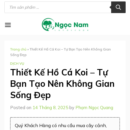
Skip
Tìm
kiếm
to
sản
phẩm
content
Trang chủ
»
Thiết Kế Hồ Cá Koi – Tự Bạn Tạo Nên Không Gian
Sống Đẹp
DỊCH VỤ
Thiết Kế Hồ Cá Koi – Tự
Bạn Tạo Nên Không Gian
Sống Đẹp
Posted on
14 Tháng 8, 2025
by
Phạm Ngọc Quang
Quý Khách Hàng có nhu cầu mua cây cảnh,