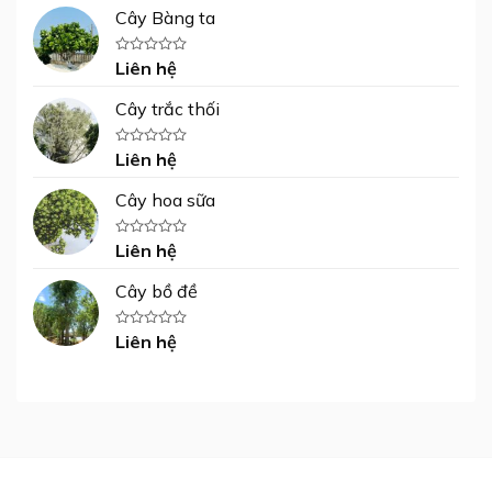
hạng
Cây Bàng ta
0
5
sao
Liên hệ
Được
xếp
hạng
Cây trắc thối
0
5
sao
Liên hệ
Được
xếp
hạng
Cây hoa sữa
0
5
sao
Liên hệ
Được
xếp
hạng
Cây bồ đề
0
5
sao
Liên hệ
Được
xếp
hạng
0
5
sao