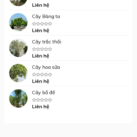
Liên hệ
Được
xếp
hạng
Cây Bàng ta
0
5
sao
Liên hệ
Được
xếp
hạng
Cây trắc thối
0
5
sao
Liên hệ
Được
xếp
hạng
Cây hoa sữa
0
5
sao
Liên hệ
Được
xếp
hạng
Cây bồ đề
0
5
sao
Liên hệ
Được
xếp
hạng
0
5
sao