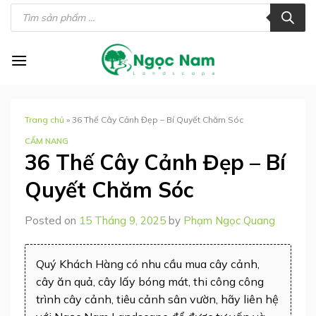
Skip
Tìm
kiếm
to
sản
phẩm
content
Trang chủ
»
36 Thế Cây Cảnh Đẹp – Bí Quyết Chăm Sóc
CẨM NANG
36 Thế Cây Cảnh Đẹp – Bí
Quyết Chăm Sóc
Posted on
15 Tháng 9, 2025
by
Phạm Ngọc Quang
Quý Khách Hàng có nhu cầu mua cây cảnh,
cây ăn quả, cây lấy bóng mát, thi công công
trình cây cảnh, tiêu cảnh sân vườn, hãy liên hệ