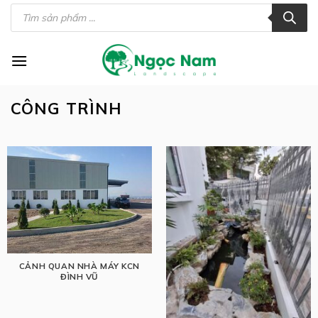
Skip
Tìm
kiếm
to
sản
phẩm
content
CÔNG TRÌNH
CẢNH QUAN NHÀ MÁY KCN
ĐÌNH VŨ