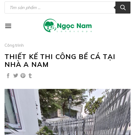
Skip
Tìm
kiếm
to
sản
phẩm
content
Công trình
THIẾT KẾ THI CÔNG BỂ CÁ TẠI
NHÀ A NAM