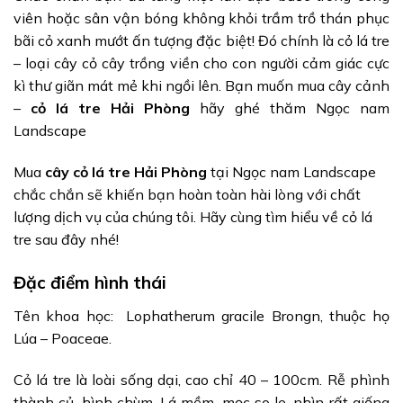
viên hoặc sân vận bóng không khỏi trầm trồ thán phục
bãi cỏ xanh mướt ấn tượng đặc biệt! Đó chính là cỏ lá tre
– loại
cây cỏ cây trồng viền
cho con người cảm giác cực
kì thư giãn mát mẻ khi ngồi lên. Bạn muốn mua
cây cảnh
–
cỏ lá tre Hải Phòng
hãy ghé thăm Ngọc nam
Landscape
Mua
cây cỏ lá tre Hải Phòng
tại Ngọc nam Landscape
chắc chắn sẽ khiến bạn hoàn toàn hài lòng với chất
lượng dịch vụ của chúng tôi. Hãy cùng tìm hiểu về cỏ lá
tre sau đây nhé!
Đặc điểm hình thái
Tên khoa học: Lophatherum gracile Brongn, thuộc họ
Lúa – Poaceae.
Cỏ lá tre là loài sống dại, cao chỉ 40 – 100cm. Rễ phình
thành củ, hình chùm. Lá mềm, mọc so le, nhìn rất giống