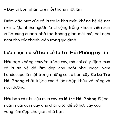
– Duy trì bón phân Ure mỗi tháng một lần
Điểm đặc biệt của cỏ lá tre là khá mát, không hề dễ nát
nên được nhiều người ưa chuộng trồng khuôn viên sân
vườn xung quanh nhà tạo không gian mát mẻ, nơi nghỉ
ngơi cho các thành viên trong gia đình.
Lựa chọn cơ sở bán cỏ lá tre Hải Phòng uy tín
Nếu bạn không chuyên trồng cây, mà chỉ có ý định mua
cỏ lá tre về để làm đẹp cho ngôi nhà. Ngọc Nam
Landscape là một trong những cơ sở bán
cây Cỏ Lá Tre
Hải Phòng
chất lượng cao được nhập khẩu về trồng và
nuôi dưỡng.
Nếu bạn có nhu cầu mua cây
cỏ lá tre Hải Phòng
. Đừng
ngần ngại goị ngay cho chúng tôi để sở hữu cây cau
vàng làm đẹp cho gian nhà bạn.