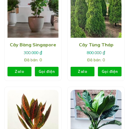
Cây Bàng Singapore
Cây Tùng Tháp
₫
₫
300.000
800.000
Đã bán: 0
Đã bán: 0
Zalo
Gọi điện
Zalo
Gọi điện