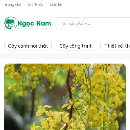
Skip
Trang chủ
Giới thiệu
Liên hệ
to
content
Tìm
kiếm
sản
phẩm
Cây cảnh nội thất
Cây công trình
Thiết kế, t