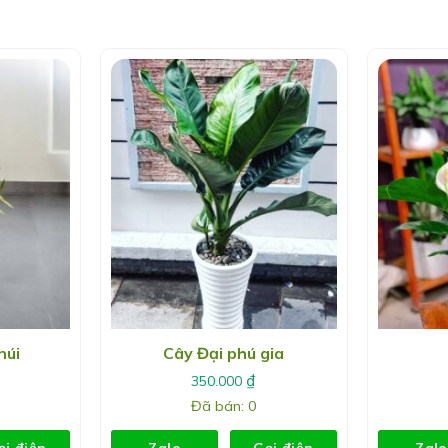
núi
Cây Đại phú gia
₫
350.000
Đã bán: 0
ọi điện
Zalo
Gọi điện
Zalo