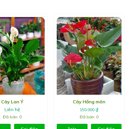
Cây Lan Ý
Cây Hồng môn
Liên hệ
₫
150.000
Đã bán: 0
Đã bán: 0
Gọi điện
Zalo
Gọi điện