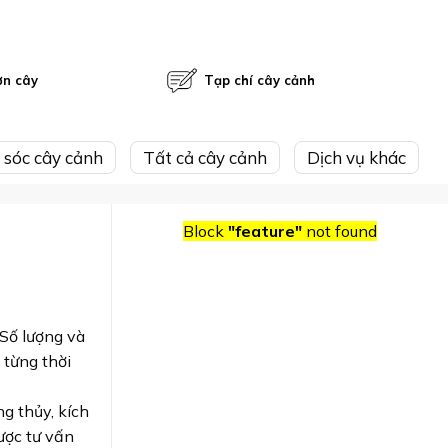
ờn cây
Tạp chí cây cảnh
 sóc cây cảnh
Tất cả cây cảnh
Dịch vụ khác
Block
"feature"
not found
 Số lượng và
 từng thời
g thủy, kích
ược tư vấn