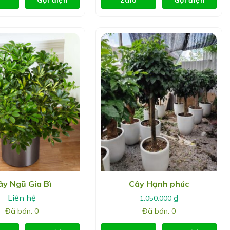
ây Ngũ Gia Bì
Cây Hạnh phúc
Liên hệ
₫
1.050.000
Đã bán: 0
Đã bán: 0