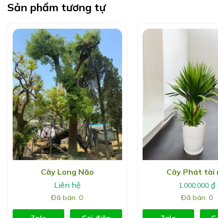
Sản phẩm tương tự
Cây Long Não
Cây Phát tài 
Liên hệ
₫
1.000.000
Đã bán: 0
Đã bán: 0
Zalo
Gọi điện
Zalo
G