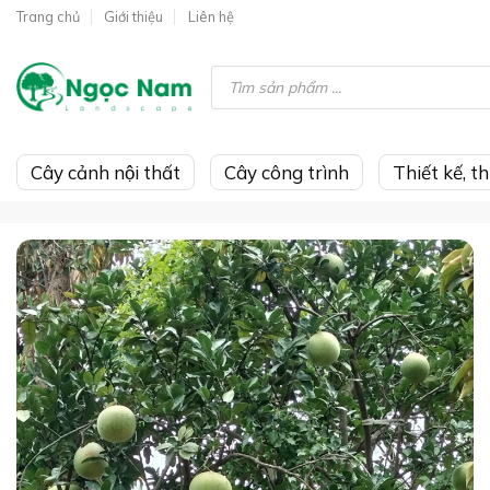
Skip
Trang chủ
Giới thiệu
Liên hệ
to
content
Tìm
kiếm
sản
phẩm
Cây cảnh nội thất
Cây công trình
Thiết kế, t