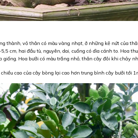
ưởng thành, vỏ thân có màu vàng nhạt, ở những kẽ nứt của thâ
-5,5 cm, hai đầu tù, nguyên, dai, cuống có dìa cánh to. Hoa 
eo giống. Hoa bưởi có màu trắng nhỏ, thân cây đôi khi chảy nh
chiều cao của cây bòng lại cao hơn trung bình cây bưởi tới 1