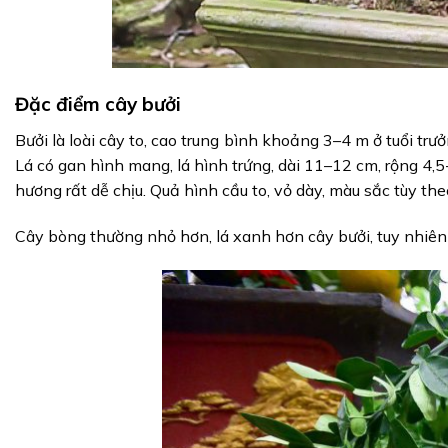
Đặc điểm cây bưởi
Bưởi là loài cây to, cao trung bình khoảng 3–4 m ở tuổi tr
Lá có gan hình mang, lá hình trứng, dài 11–12 cm, rộng 4,5
hương rất dễ chịu. Quả hình cầu to, vỏ dày, màu sắc tùy th
Cây bòng thường nhỏ hơn, lá xanh hơn cây bưởi, tuy nhiên 