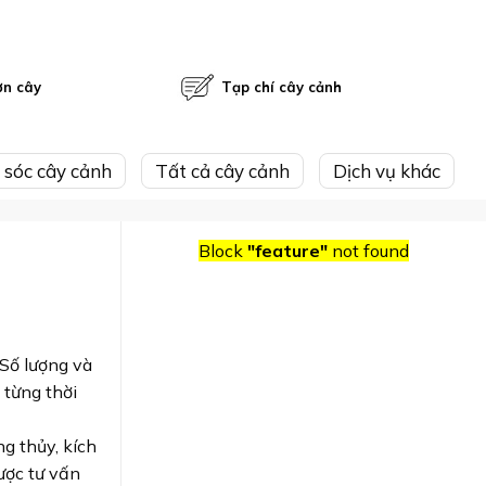
ờn cây
Tạp chí cây cảnh
 sóc cây cảnh
Tất cả cây cảnh
Dịch vụ khác
Block
"feature"
not found
 Số lượng và
 từng thời
g thủy, kích
ược tư vấn