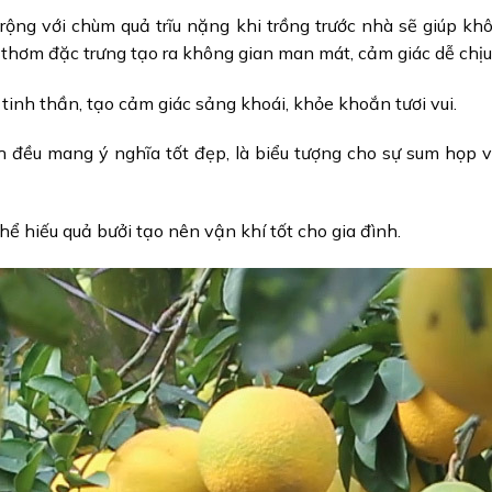
ộng với chùm quả trĩu nặng khi trồng trước nhà sẽ giúp khô
 thơm đặc trưng tạo ra không gian man mát, cảm giác dễ chịu
 tinh thần, tạo cảm giác sảng khoái, khỏe khoắn tươi vui.
 đều mang ý nghĩa tốt đẹp, là biểu tượng cho sự sum họp v
ể hiếu quả bưởi tạo nên vận khí tốt cho gia đình.